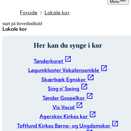
Menu
Forside
Lokale kor
start på hovedindhold
Lokale kor
senest opdateret 12. maj 2026
Her kan du synge i kor
Tønderkoret
Løgumkloster Vokalensemble
Skærbæk Egnskor
Sing n' Swing
Tønder Gospelkor
Vis Vocal
Agerskov Kirkes kor
Toftlund Kirkes Børne- og Ungdomskor