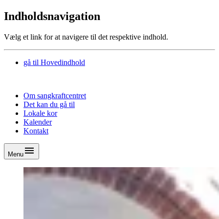
Indholdsnavigation
Vælg et link for at navigere til det respektive indhold.
gå til
Hovedindhold
Om sangkraftcentret
Det kan du gå til
Lokale kor
Kalender
Kontakt
Menu
Om sangkraftcentret
Det kan du gå til
Lokale kor
Kalender
Kontakt